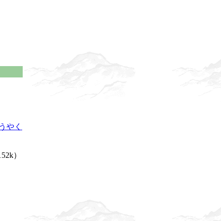
うやく
52k）