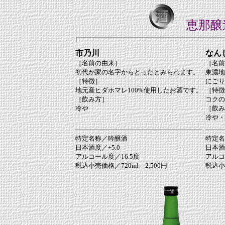
恵那醸
市乃川
なん
［名前の由来］
［名前
初代が家の名字からとったとみられます。
東濃地
［特徴］
にごり
地元産ヒダホマレ100%使用したお酒です。
［特徴
［飲み方］
コクの
冷や
［飲み
冷や・
特定名称／吟醸酒
特定名
日本酒度／+5.0
日本酒
アルコール度／16.5度
アルコ
税込小売価格／720ml 2,500円
税込小売