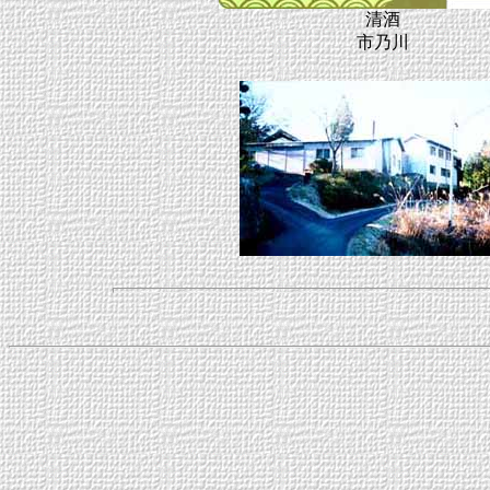
清酒
市乃川